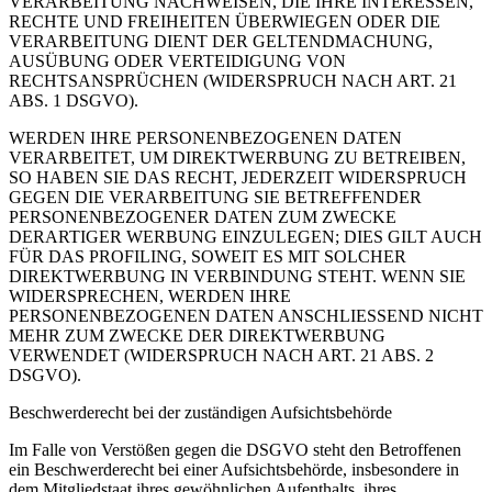
VERARBEITUNG NACHWEISEN, DIE IHRE INTERESSEN,
RECHTE UND FREIHEITEN ÜBERWIEGEN ODER DIE
VERARBEITUNG DIENT DER GELTENDMACHUNG,
AUSÜBUNG ODER VERTEIDIGUNG VON
RECHTSANSPRÜCHEN (WIDERSPRUCH NACH ART. 21
ABS. 1 DSGVO).
WERDEN IHRE PERSONENBEZOGENEN DATEN
VERARBEITET, UM DIREKTWERBUNG ZU BETREIBEN,
SO HABEN SIE DAS RECHT, JEDERZEIT WIDERSPRUCH
GEGEN DIE VERARBEITUNG SIE BETREFFENDER
PERSONENBEZOGENER DATEN ZUM ZWECKE
DERARTIGER WERBUNG EINZULEGEN; DIES GILT AUCH
FÜR DAS PROFILING, SOWEIT ES MIT SOLCHER
DIREKTWERBUNG IN VERBINDUNG STEHT. WENN SIE
WIDERSPRECHEN, WERDEN IHRE
PERSONENBEZOGENEN DATEN ANSCHLIESSEND NICHT
MEHR ZUM ZWECKE DER DIREKTWERBUNG
VERWENDET (WIDERSPRUCH NACH ART. 21 ABS. 2
DSGVO).
Beschwerderecht bei der zuständigen Aufsichtsbehörde
Im Falle von Verstößen gegen die DSGVO steht den Betroffenen
ein Beschwerderecht bei einer Aufsichtsbehörde, insbesondere in
dem Mitgliedstaat ihres gewöhnlichen Aufenthalts, ihres